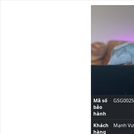
Mã số
GSG0025
bảo
hành
Khách
Mạnh V
hàng