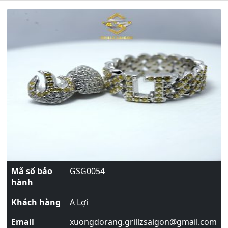
Mã số bảo
GSG0054
hành
Khách hàng
A Lợi
Email
xuongdorang.grillzsaigon@gmail.com