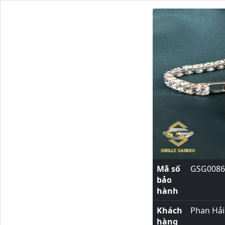
Mã số
GSG0086
bảo
hành
Khách
Phan Hải
hàng