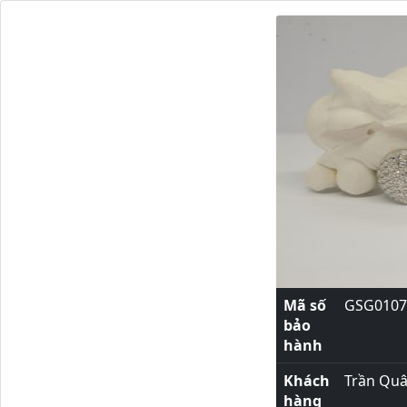
Mã số
GSG0107
bảo
hành
Khách
Trần Qu
hàng