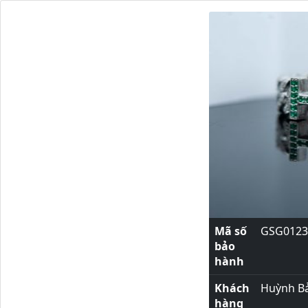
Mã số
GSG0123
bảo
hành
Khách
Huỳnh B
hàng