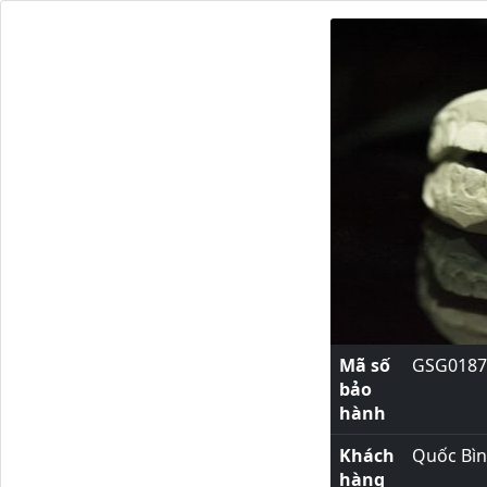
Mã số
GSG0187
bảo
hành
Khách
Quốc Bì
hàng