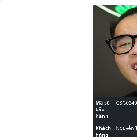
Mã số
GSG0240
bảo
hành
Khách
Nguyễn 
hàng