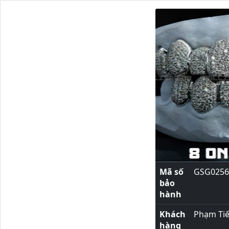
Mã số
GSG0256
bảo
hành
Khách
Phạm Ti
hàng