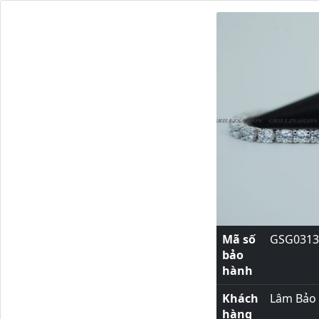
Mã số
GSG0313
bảo
hành
Khách
Lâm Bảo
hàng