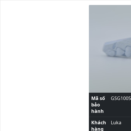
Mã số
GSG1005
bảo
hành
Khách
Luka
hàng