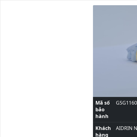
Mã số
GSG1160
bảo
hành
Khách
AIDRIN 
hàng