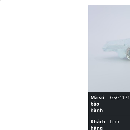
Mã số
GSG1171
bảo
hành
Khách
Linh
hàng