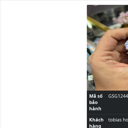
Mã số
GSG1244
bảo
hành
Khách
tobias h
hàng