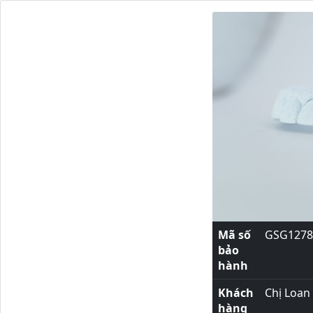
Mã số
GSG1278
bảo
hành
Khách
Chị Loan
hàng