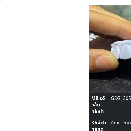
Mã số
GSG1305
bảo
hành
Khách
Amirleo
hàng