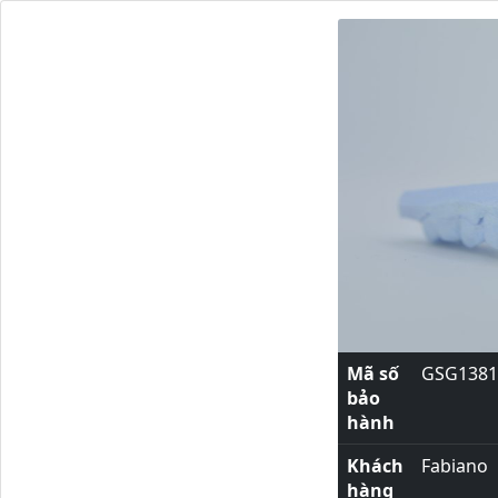
Mã số
GSG1381
bảo
hành
Khách
Fabiano
hàng