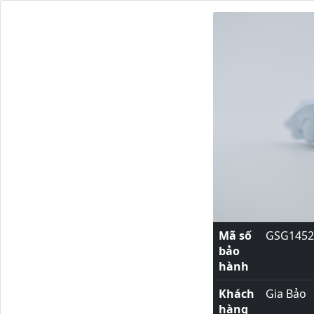
Mã số
GSG1452
bảo
hành
Khách
Gia Bảo
hàng