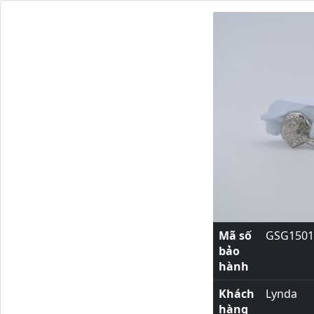
Mã số
GSG1501
bảo
hành
Khách
Lynda
hàng