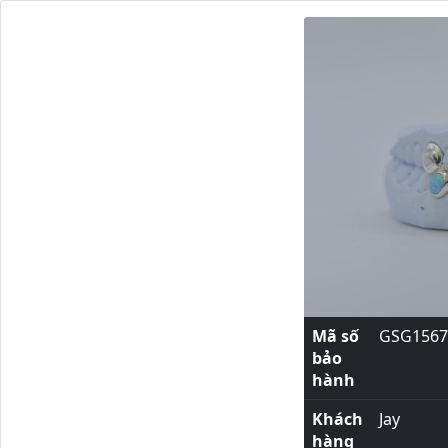
Mã số
GSG1567
bảo
hành
Khách
Jay
hàng