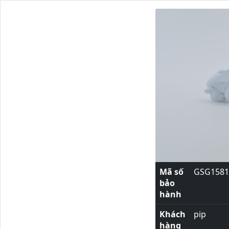
Mã số
GSG1581
bảo
hành
Khách
pip
hàng