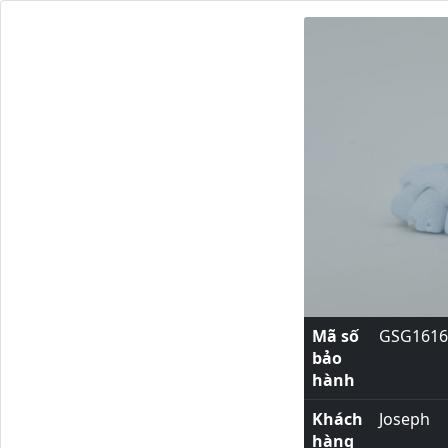
Mã số
GSG1616
bảo
hành
Khách
Joseph
hàng