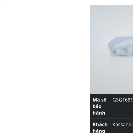
Mã số
GSG1681
bảo
hành
Khách
Kassand
hàng