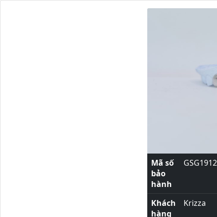
Mã số
GSG1912
bảo
hành
Khách
Krizza
hàng