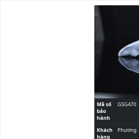
Mã số
GSG470
bảo
hành
Khách
Phương
hàng