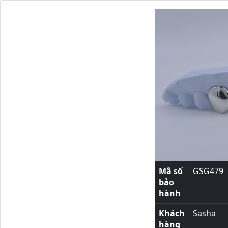
Mã số
GSG479
bảo
hành
Khách
Sasha
hàng