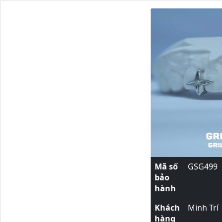
Mã số
GSG499
bảo
hành
Khách
Minh Trí
hàng