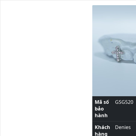
Mã số
GSG520
bảo
hành
Khách
Denies
hàng