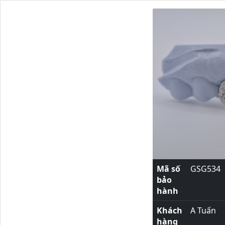
Mã số
GSG534
bảo
hành
Khách
A Tuấn
hàng