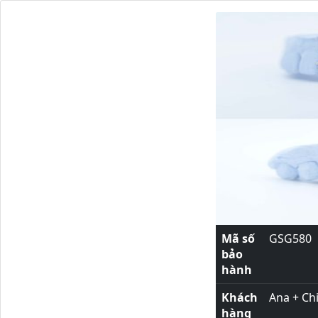
Mã số
GSG580
bảo
hành
Khách
Ana + Ch
hàng