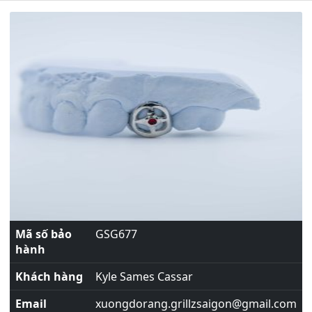
Mã số bảo
GSG677
hành
Khách hàng
Kyle Sames Cassar
Email
xuongdorang.grillzsaigon@gmail.com