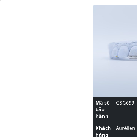
Mã số
GSG699
bảo
hành
Khách
Aurélien
hàng