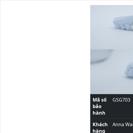
Mã số
GSG703
bảo
hành
Khách
Anna Wa
hàng