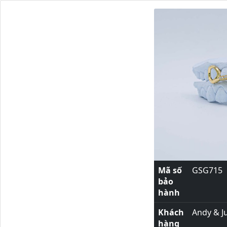
Mã số
GSG715
bảo
hành
Khách
Andy & Ju
hàng