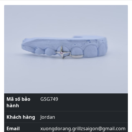
Mã số bảo
GSG749
hành
Khách hàng
Jordan
Email
xuongdorang.grillzsaigon@gmail.com