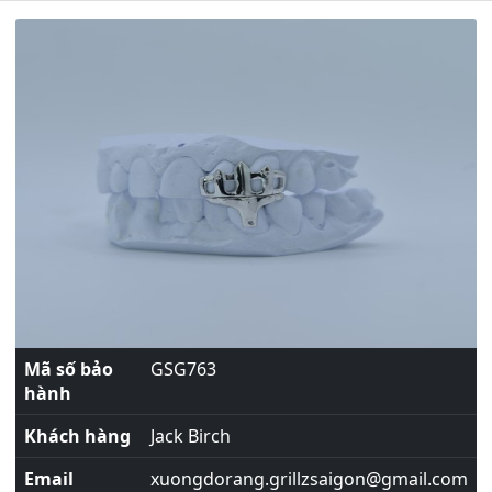
Mã số bảo
GSG763
hành
Khách hàng
Jack Birch
Email
xuongdorang.grillzsaigon@gmail.com