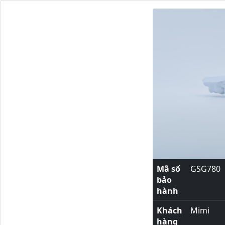
Mã số
GSG780
bảo
hành
Khách
Mimi
hàng