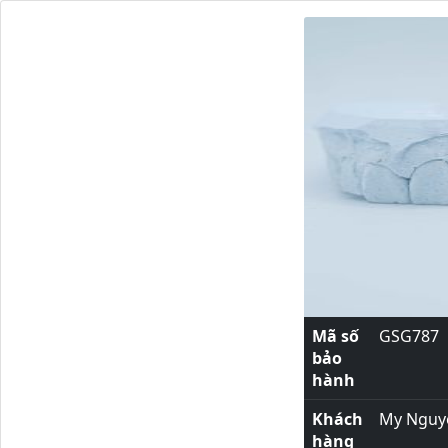
Mã số
GSG787
bảo
hành
Khách
My Nguy
hàng