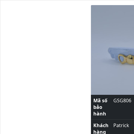
Mã số
GSG806
bảo
hành
Khách
Patrick
hàng