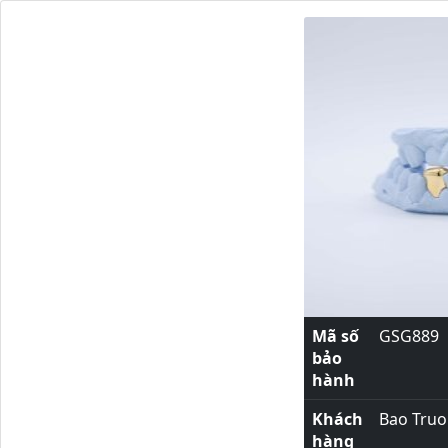
Mã số
GSG889
bảo
hành
Khách
Bao Tru
hàng