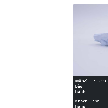
Mã số
GSG898
bảo
hành
Khách
John
hàng