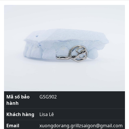
Mã số bảo
GSG902
hành
Khách hàng
Lisa Lê
Email
xuongdorang.grillzsaigon@gmail.com