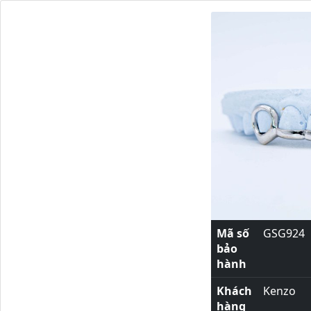
Mã số
GSG924
bảo
hành
Khách
Kenzo
hàng