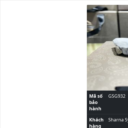
Mã số
GSG932
bảo
hành
Khách
Sharna Sy
hàng