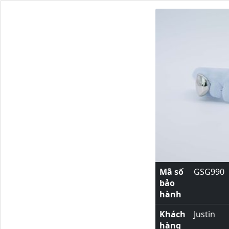
Mã số
GSG990
bảo
hành
Khách
Justin
hàng