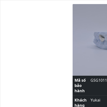
Mã số
GSG1011
bảo
hành
Khách
Yukai
hàng