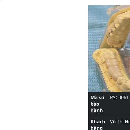
Mã số
RSC0061
bảo
hành
Khách
Võ Thị H
hàng