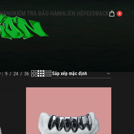
 HÀNG
KIỂM TRA BẢO HÀNH
LIÊN HỆ
FEEDBACK
0
w
9
24
36