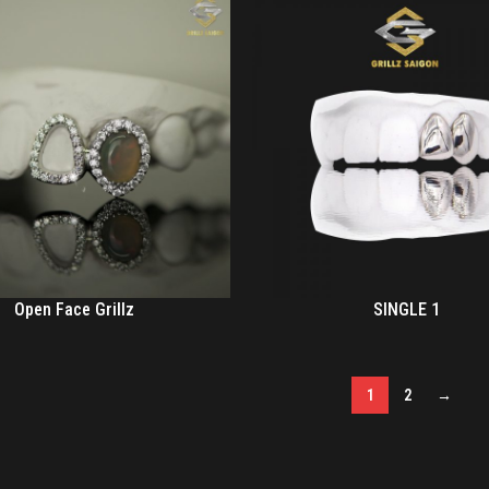
Open Face Grillz
SINGLE 1
1
2
→