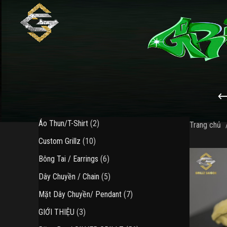
2
Áo Thun/T-Shirt
2
Trang chủ
sản
10
Custom Grillz
10
phẩm
sản
6
Bông Tai / Earrings
6
phẩm
sản
5
Dây Chuyền / Chain
5
phẩm
sản
7
Mặt Dây Chuyền/ Pendant
7
phẩm
sản
3
GIỚI THIỆU
3
phẩm
sản