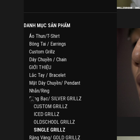
sản
phẩm
DANH MỤC SẢN PHẨM
Áo Thun/T-Shirt
Bông Tai / Earrings
Custom Grillz
Dây Chuyền / Chain
GIỚI THIỆU
Lắc Tay / Bracelet
Mặt Dây Chuyền/ Pendant
Nhẫn/Ring
Răng Bạc/ SILVER GRILLZ
CUSTOM GRILLZ
ICED GRILLZ
OLDSCHOOL GRILLZ
SINGLE GRILLZ
Răng Vàng/ GOLD GRILLZ