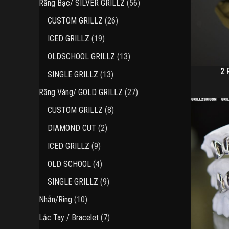
56
Răng Bạc/ SILVER GRILLZ
56
phẩm
sản
26
CUSTOM GRILLZ
26
phẩm
sản
19
ICED GRILLZ
19
phẩm
sản
13
OLDSCHOOL GRILLZ
13
phẩm
sản
2 
13
SINGLE GRILLZ
13
phẩm
sản
27
Răng Vàng/ GOLD GRILLZ
27
phẩm
sản
8
CUSTOM GRILLZ
8
phẩm
sản
2
DIAMOND CUT
2
phẩm
sản
9
ICED GRILLZ
9
phẩm
sản
4
OLD SCHOOL
4
phẩm
sản
9
SINGLE GRILLZ
9
phẩm
sản
10
Nhẫn/Ring
10
phẩm
sản
7
Lắc Tay / Bracelet
7
phẩm