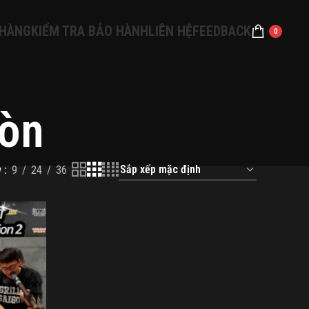
 HÀNG
KIỂM TRA BẢO HÀNH
LIÊN HỆ
FEEDBACK
0
gòn
w
9
24
36