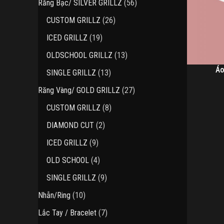
56
Răng Bạc/ SILVER GRILLZ
56
phẩm
sản
26
CUSTOM GRILLZ
26
phẩm
sản
19
ICED GRILLZ
19
phẩm
sản
13
OLDSCHOOL GRILLZ
13
phẩm
sản
Áo
13
SINGLE GRILLZ
13
phẩm
sản
27
Răng Vàng/ GOLD GRILLZ
27
phẩm
sản
8
CUSTOM GRILLZ
8
phẩm
sản
2
DIAMOND CUT
2
phẩm
sản
9
ICED GRILLZ
9
phẩm
sản
4
OLD SCHOOL
4
phẩm
sản
9
SINGLE GRILLZ
9
phẩm
sản
10
Nhẫn/Ring
10
phẩm
sản
7
Lắc Tay / Bracelet
7
phẩm