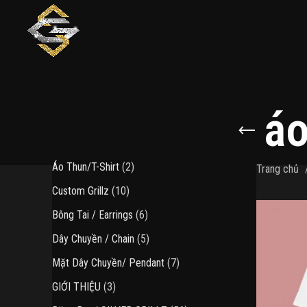
áo
2
Áo Thun/T-Shirt
2
Trang chủ
sản
10
Custom Grillz
10
phẩm
sản
6
Bông Tai / Earrings
6
phẩm
sản
5
Dây Chuyền / Chain
5
phẩm
sản
7
Mặt Dây Chuyền/ Pendant
7
phẩm
sản
3
GIỚI THIỆU
3
phẩm
sản