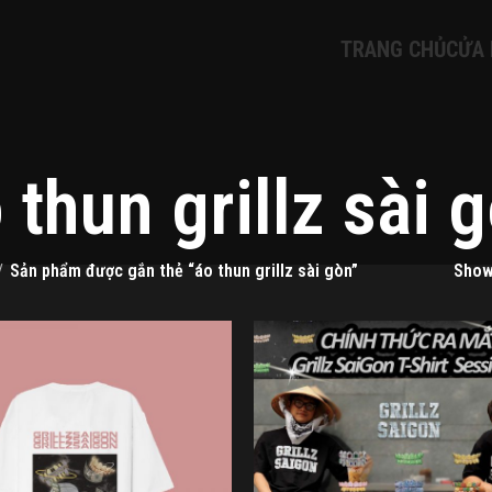
TRANG CHỦ
CỬA
 thun grillz sài 
Sản phẩm được gắn thẻ “áo thun grillz sài gòn”
Sho