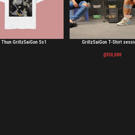
 Thun GrillzSaiGon Ss1
GrillzSaiGon T-Shirt sessi
₫
350,000