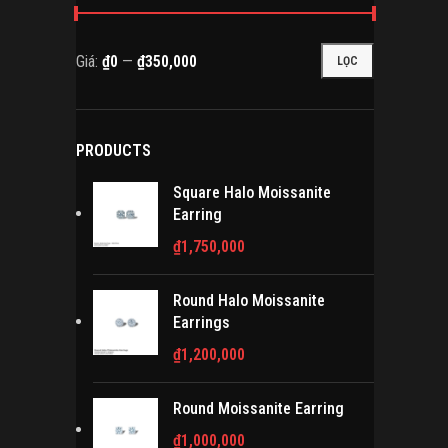
Giá:
₫0
—
₫350,000
LỌC
Giá
Giá
tối
tối
thiểu
đa
PRODUCTS
Square Halo Moissanite
Earring
₫
1,750,000
Round Halo Moissanite
Earrings
₫
1,200,000
Round Moissanite Earring
₫
1,000,000