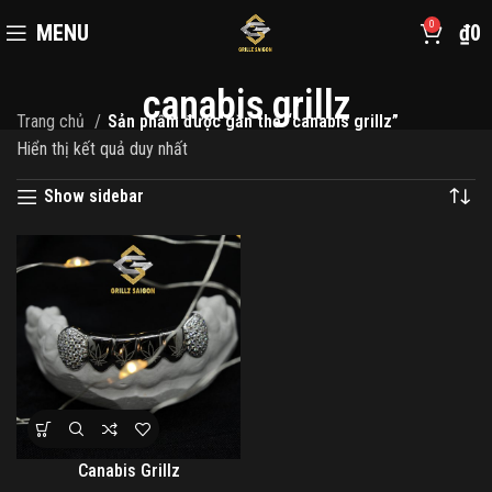
0
MENU
₫
0
canabis grillz
Trang chủ
Sản phẩm được gắn thẻ “canabis grillz”
Hiển thị kết quả duy nhất
Show sidebar
Canabis Grillz