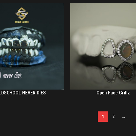
LDSCHOOL NEVER DIES
Open Face Grillz
1
2
→