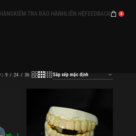
 HÀNG
KIỂM TRA BẢO HÀNH
LIÊN HỆ
FEEDBACK
0
w
9
24
36