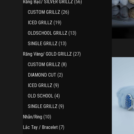
56
Răng Bạc/ SILVER GRILLZ
56
phẩm
sản
26
CUSTOM GRILLZ
26
phẩm
sản
19
ICED GRILLZ
19
phẩm
sản
13
OLDSCHOOL GRILLZ
13
phẩm
sản
13
SINGLE GRILLZ
13
phẩm
sản
27
Răng Vàng/ GOLD GRILLZ
27
phẩm
sản
8
CUSTOM GRILLZ
8
phẩm
sản
2
DIAMOND CUT
2
phẩm
sản
9
ICED GRILLZ
9
phẩm
sản
4
OLD SCHOOL
4
phẩm
sản
9
SINGLE GRILLZ
9
phẩm
sản
10
Nhẫn/Ring
10
phẩm
sản
7
Lắc Tay / Bracelet
7
phẩm