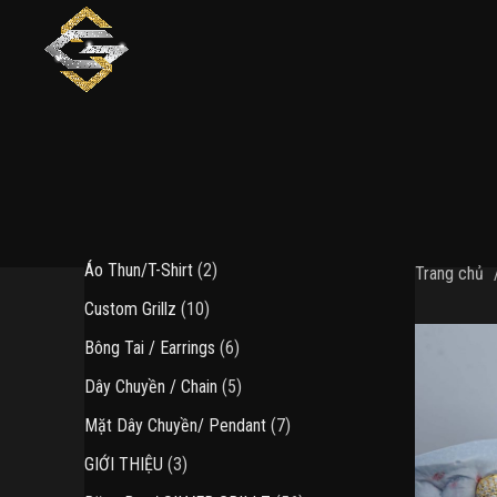
2
Áo Thun/T-Shirt
2
Trang chủ
sản
10
Custom Grillz
10
phẩm
sản
6
Bông Tai / Earrings
6
phẩm
sản
5
Dây Chuyền / Chain
5
phẩm
sản
7
Mặt Dây Chuyền/ Pendant
7
phẩm
sản
3
GIỚI THIỆU
3
phẩm
sản