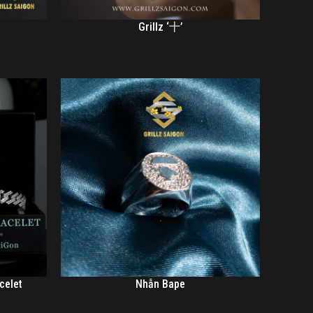
Grillz ‘十’
celet
Nhẫn Bape