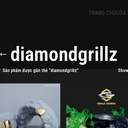
TRANG CHỦ
CỬA
diamondgrillz
Sản phẩm được gắn thẻ “diamondgrillz”
Sho