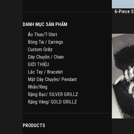
sản
phẩm
6-Piece S
DANH MỤC SẢN PHẨM
Áo Thun/T-Shirt
Bông Tai / Earrings
Custom Grillz
Dây Chuyền / Chain
GIỚI THIỆU
Lắc Tay / Bracelet
Mặt Dây Chuyền/ Pendant
Nhẫn/Ring
Răng Bạc/ SILVER GRILLZ
Răng Vàng/ GOLD GRILLZ
PRODUCTS